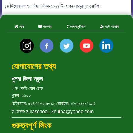
১৬ ডিসেম্বর মহান বিজয় দিবস-২০২৪ উদযাপন সংক্রান্ত নোটিশ।
হোম
প্রকাশনা
গুরুত্বপূর্ণ লিংক
ফটো গ্যালারি
যোগাযোগের তথ্য
খুলনা জিলা স্কুল
১ নং কেডি ঘোষ রোড
খুলনা- ৯১০০
টেলিফোনঃ ০২৪৭৭৭২০৫৩৩, মোবাইলঃ ০১৩০৯১১৭১৩৫
ই-মেইলঃ zillaschool_khulna@yahoo.com
গুরুত্বপূর্ণ লিংক