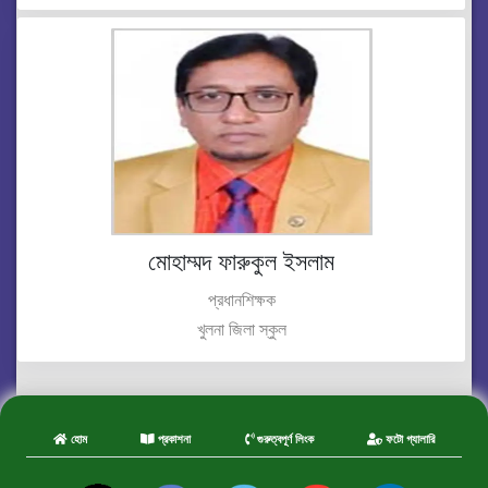
মোহাম্মদ ফারুকুল ইসলাম
প্রধানশিক্ষক
খুলনা জিলা স্কুল
হোম
প্রকাশনা
গুরুত্বপূর্ণ লিংক
ফটো গ্যালারি