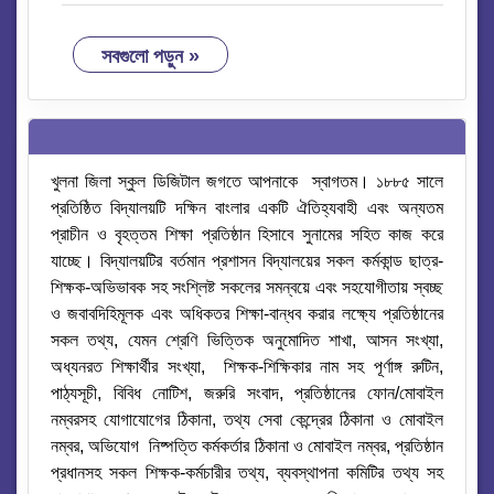
সবগুলো পড়ুন »
খুলনা জিলা স্কুল ডিজিটাল জগতে আপনাকে স্বাগতম। ১৮৮৫ সালে
প্রতিষ্ঠিত বিদ্যালয়টি দক্ষিন বাংলার একটি ঐতিহ্যবাহী এবং অন্যতম
প্রাচীন ও বৃহত্তম শিক্ষা প্রতিষ্ঠান হিসাবে সুনামের সহিত কাজ করে
যাচ্ছে। বিদ্যালয়টির বর্তমান প্রশাসন বিদ্যালয়ের সকল কর্মকান্ড ছাত্র-
শিক্ষক-অভিভাবক সহ সংশ্লিষ্ট সকলের সমন্বয়ে এবং সহযোগীতায় স্বচ্ছ
ও জবাবদিহিমূলক এবং অধিকতর শিক্ষা-বান্ধব করার লক্ষ্যে প্রতিষ্ঠানের
সকল তথ্য, যেমন শ্রেণি
ভিত্তিক
অনুমোদিত শাখা, আসন সংখ্যা,
অধ্যনরত শিক্ষার্থীর সংখ্যা, শিক্ষক-শিক্ষিকার নাম সহ পূর্ণাঙ্গ রুটিন,
পাঠ্যসূচী, বিবিধ নোটিশ, জরুরি সংবাদ, প্রতিষ্ঠানের ফোন/মোবাইল
নম্বরসহ যোগাযোগের ঠিকানা, তথ্য সেবা কেন্দ্রের ঠিকানা ও মোবাইল
নম্বর, অভিযোগ নিষ্পত্তি কর্মকর্তার ঠিকানা ও মোবাইল নম্বর, প্রতিষ্ঠান
প্রধানসহ সকল শিক্ষক-কর্মচারীর তথ্য, ব্যবস্থাপনা কমিটির তথ্য সহ