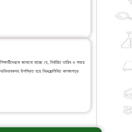
শিক্ষার্থীদেরকে জানানো যাচ্ছে যে, নির্ধারিত তারিখ ও সময়ে
ে একজন অভিভাবকসহ উপস্থিত হয়ে নি¤œলিখিত কাগজপত্র