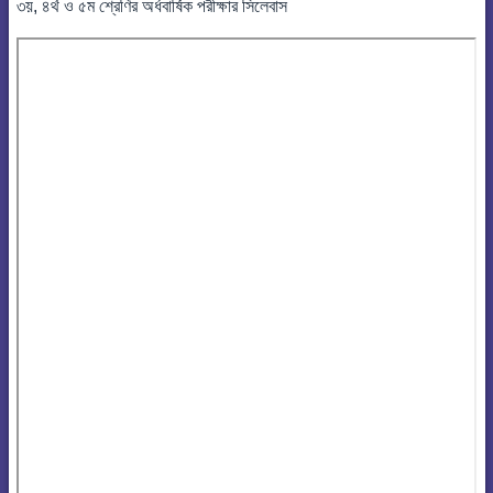
৩য়, ৪র্থ ও ৫ম শ্রেণির অর্ধবার্ষিক পরীক্ষার সিলেবাস