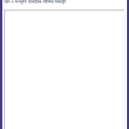
শিল্প ও সংস্কৃতি ব্যবহারিক পরীক্ষার সময়সূচী